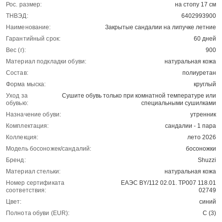
Рос. размер:
на стопу 17 см
ТНВЭД:
6402993900
Наименование:
Закрытые сандалии на липучке летние
Гарантийный срок:
60 дней
Вес (г):
900
Материал подкладки обуви:
натуральная кожа
Состав:
полиуретан
Форма мыска:
круглый
Уход за
Сушите обувь только при комнатной температуре или
обувью:
специальными сушилками
Назначение обуви:
утренник
Комплектация:
сандалии - 1 пара
Коллекция:
лето 2026
Модель босоножек/сандалий:
босоножки
Бренд:
Shuzzi
Материал стельки:
натуральная кожа
Номер сертификата
ЕАЭС BY/112 02.01. ТР007 118.01
соответствия:
02749
Цвет:
синий
Полнота обуви (EUR):
С (3)