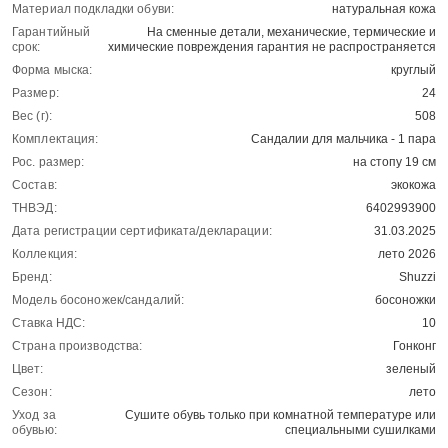
Материал подкладки обуви:
натуральная кожа
Гарантийный
На сменные детали, механические, термические и
срок:
химические повреждения гарантия не распространяется
Форма мыска:
круглый
Размер:
24
Вес (г):
508
Комплектация:
Сандалии для мальчика - 1 пара
Рос. размер:
на стопу 19 см
Состав:
экокожа
ТНВЭД:
6402993900
Дата регистрации сертификата/декларации:
31.03.2025
Коллекция:
лето 2026
Бренд:
Shuzzi
Модель босоножек/сандалий:
босоножки
Ставка НДС:
10
Страна производства:
Гонконг
Цвет:
зеленый
Сезон:
лето
Уход за
Сушите обувь только при комнатной температуре или
обувью:
специальными сушилками