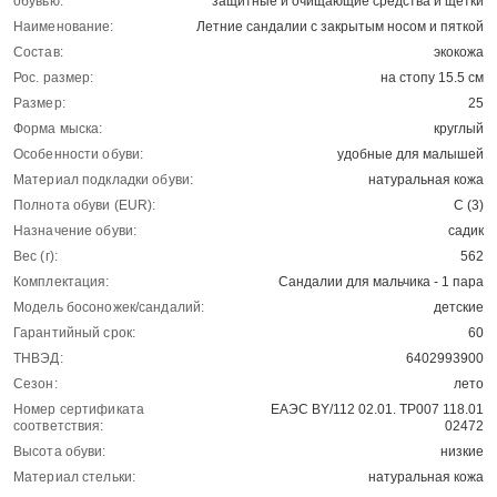
обувью:
защитные и очищающие средства и щетки
Наименование:
Летние сандалии с закрытым носом и пяткой
Состав:
экокожа
Рос. размер:
на стопу 15.5 см
Размер:
25
Форма мыска:
круглый
Особенности обуви:
удобные для малышей
Материал подкладки обуви:
натуральная кожа
Полнота обуви (EUR):
С (3)
Назначение обуви:
садик
Вес (г):
562
Комплектация:
Сандалии для мальчика - 1 пара
Модель босоножек/сандалий:
детские
Гарантийный срок:
60
ТНВЭД:
6402993900
Сезон:
лето
Номер сертификата
ЕАЭС BY/112 02.01. ТР007 118.01
соответствия:
02472
Высота обуви:
низкие
Материал стельки:
натуральная кожа