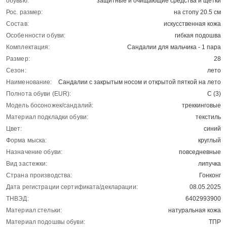
обувью:
защитные и очищающие средства и щетки
Рос. размер:
на стопу 20.5 см
Состав:
искусственная кожа
Особенности обуви:
гибкая подошва
Комплектация:
Сандалии для мальчика - 1 пара
Размер:
28
Сезон:
лето
Наименование:
Сандалии с закрытым носом и открытой пяткой на лето
Полнота обуви (EUR):
С (3)
Модель босоножек/сандалий:
треккинговые
Материал подкладки обуви:
текстиль
Цвет:
синий
Форма мыска:
круглый
Назначение обуви:
повседневные
Вид застежки:
липучка
Страна производства:
Гонконг
Дата регистрации сертификата/декларации:
08.05.2025
ТНВЭД:
6402993900
Материал стельки:
натуральная кожа
Материал подошвы обуви:
ТПР