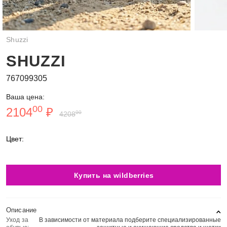
Shuzzi
SHUZZI
767099305
Ваша цена:
00
2104
₽
00
4208
Цвет:
Купить на wildberries
Описание
Уход за
В зависимости от материала подберите специализированные