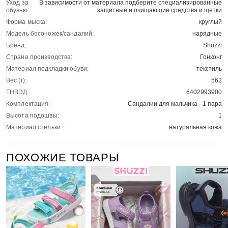
Уход за
В зависимости от материала подберите специализированные
обувью:
защитные и очищающие средства и щетки
Форма мыска:
круглый
Модель босоножек/сандалий:
нарядные
Бренд:
Shuzzi
Страна производства:
Гонконг
Материал подкладки обуви:
текстиль
Вес (г):
562
ТНВЭД:
6402993900
Комплектация:
Сандалии для мальчика - 1 пара
Высота подошвы:
1
Материал стельки:
натуральная кожа
ПОХОЖИЕ ТОВАРЫ