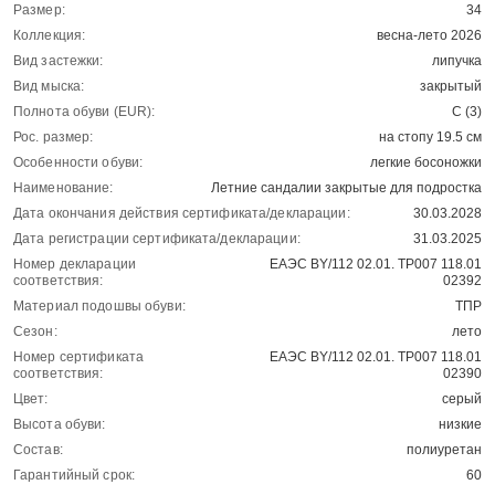
Размер:
34
Коллекция:
весна-лето 2026
Вид застежки:
липучка
Вид мыска:
закрытый
Полнота обуви (EUR):
С (3)
Рос. размер:
на стопу 19.5 см
Особенности обуви:
легкие босоножки
Наименование:
Летние сандалии закрытые для подростка
Дата окончания действия сертификата/декларации:
30.03.2028
Дата регистрации сертификата/декларации:
31.03.2025
Номер декларации
ЕАЭС BY/112 02.01. ТР007 118.01
соответствия:
02392
Материал подошвы обуви:
ТПР
Сезон:
лето
Номер сертификата
ЕАЭС BY/112 02.01. ТР007 118.01
соответствия:
02390
Цвет:
серый
Высота обуви:
низкие
Состав:
полиуретан
Гарантийный срок:
60