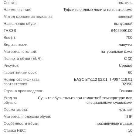
Состав:
текстиль
Наименование:
Туфли нарядные лолита на платформе
Метод крепления подошвы:
клеевой
Назначение обуви:
выпускной
ТНВЭД:
6402999100
Вес (г):
700
Вид застежки:
липучка
Материал стельки:
натуральная кожа
Полнота обуви (EUR):
С (3)
Рисунок:
Сердце
Гарантийный срок:
60
Номер сертификата
ЕАЭС BY/112 02.01. ТР007 118.01
соответствия:
02390
Страна производства:
Гонконг
Уход за
Сушите обувь только при комнатной температуре или
обувью:
специальными сушилками
Форма мыска:
круглый
Материал подошвы обуви:
ТПР
Особенности обуви:
праздничные в садик
Ставка НДС:
10