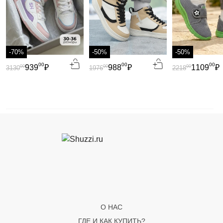
-70%
-50%
-50%
00
00
00
939
₽
988
₽
1109
₽
00
00
00
3130
1976
2218
О НАС
ГДЕ И КАК КУПИТЬ?