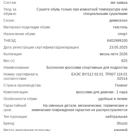
Состав:
эко замша
Уход за
Сушите обувь только при комнатной температуре или
обувью:
специальными сушилками
Сезон:
демисезон
Материал подкладки обуви:
текстиль
Назначение обуви:
спорт
ТНВЭД:
6402999100
Дата регистрации сертификата/декларации:
23.05.2025
Коллекция:
весна-лето 2026
Вес (г):
625
Наименование:
Босоногие кроссовки спортивные для подростка
Номер сертификата
ЕАЭС BY/112 02.01. ТР007 118.01
соответствия:
02514
Страна производства:
Гонконг
Комплектация:
кроссовки для девочки - 1 пара
Особенности обуви:
удобные и легкие
Гарантийный
На сменные детали, механические, термические и
срок:
химические повреждения гарантия не распространяется
Тип пронации:
нейтральная
Бренд:
Shuzzi
Метод крепления подошвы:
клеевой