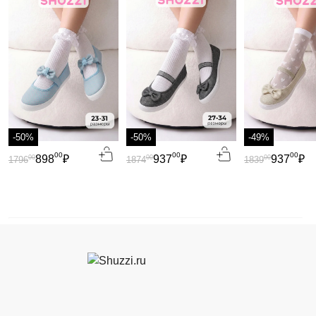
-50%
-50%
-49%
00
00
00
898
₽
937
₽
937
₽
00
00
00
1796
1874
1839