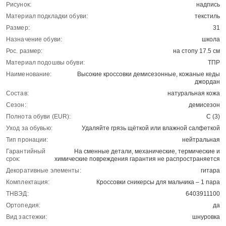
Рисунок:
надпись
Материал подкладки обуви:
текстиль
Размер:
31
Назначение обуви:
школа
Рос. размер:
на стопу 17.5 см
Материал подошвы обуви:
ТПР
Наименование:
Высокие кроссовки демисезонные, кожаные кеды
джордан
Состав:
натуральная кожа
Сезон:
демисезон
Полнота обуви (EUR):
С (3)
Уход за обувью:
Удаляйте грязь щёткой или влажной салфеткой
Тип пронации:
нейтральная
Гарантийный
На сменные детали, механические, термические и
срок:
химические повреждения гарантия не распространяется
Декоративные элементы:
гитара
Комплектация:
Кроссовки сникерсы для мальчика – 1 пара
ТНВЭД:
6403911100
Ортопедия:
да
Вид застежки:
шнуровка