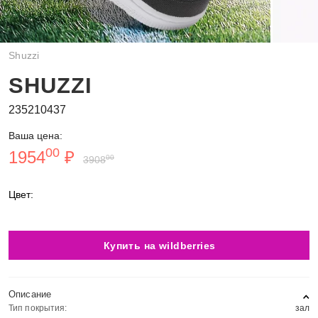
Shuzzi
SHUZZI
235210437
Ваша цена:
00
1954
₽
00
3908
Цвет:
Купить на wildberries
Описание
Тип покрытия:
зал