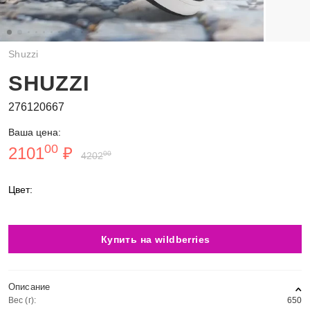
Shuzzi
SHUZZI
276120667
Ваша цена:
00
2101
₽
00
4202
Цвет:
Купить на wildberries
Описание
Вес (г):
650