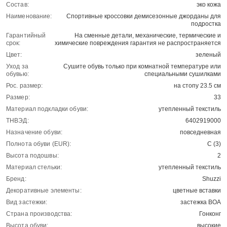
Состав:
эко кожа
Наименование:
Спортивные кроссовки демисезонные джорданы для
подростка
Гарантийный
На сменные детали, механические, термические и
срок:
химические повреждения гарантия не распространяется
Цвет:
зеленый
Уход за
Сушите обувь только при комнатной температуре или
обувью:
специальными сушилками
Рос. размер:
на стопу 23.5 см
Размер:
33
Материал подкладки обуви:
утепленный текстиль
ТНВЭД:
6402919000
Назначение обуви:
повседневная
Полнота обуви (EUR):
С (3)
Высота подошвы:
2
Материал стельки:
утепленный текстиль
Бренд:
Shuzzi
Декоративные элементы:
цветные вставки
Вид застежки:
застежка BOA
Страна производства:
Гонконг
Высота обуви:
высокие