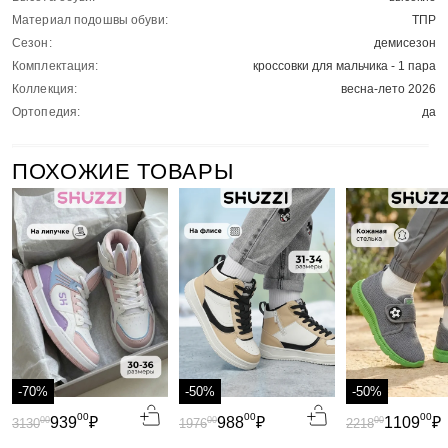
Материал подошвы обуви:
ТПР
Сезон:
демисезон
Комплектация:
кроссовки для мальчика - 1 пара
Коллекция:
весна-лето 2026
Ортопедия:
да
ПОХОЖИЕ ТОВАРЫ
-70%
-50%
-50%
00
00
00
939
₽
988
₽
1109
₽
00
00
00
3130
1976
2218