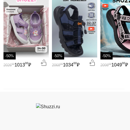
-50%
-50%
-50%
00
00
00
1013
₽
1034
₽
1049
₽
00
00
00
2026
2068
2098