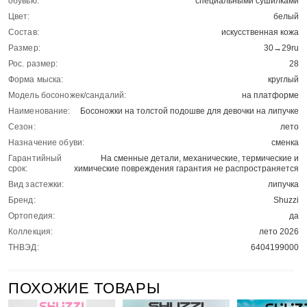
обувью:
специальными сушилками
Цвет:
белый
Состав:
искусственная кожа
Размер:
30→29ru
Рос. размер:
28
Форма мыска:
круглый
Модель босоножек/сандалий:
на платформе
Наименование:
Босоножки на толстой подошве для девочки на липучке
Сезон:
лето
Назначение обуви:
сменка
Гарантийный
На сменные детали, механические, термические и
срок:
химические повреждения гарантия не распространяется
Вид застежки:
липучка
Бренд:
Shuzzi
Ортопедия:
да
Коллекция:
лето 2026
ТНВЭД:
6404199000
ПОХОЖИЕ ТОВАРЫ