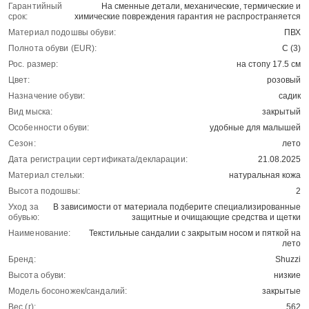
Гарантийный
На сменные детали, механические, термические и
срок:
химические повреждения гарантия не распространяется
Материал подошвы обуви:
ПВХ
Полнота обуви (EUR):
С (3)
Рос. размер:
на стопу 17.5 см
Цвет:
розовый
Назначение обуви:
садик
Вид мыска:
закрытый
Особенности обуви:
удобные для малышей
Сезон:
лето
Дата регистрации сертификата/декларации:
21.08.2025
Материал стельки:
натуральная кожа
Высота подошвы:
2
Уход за
В зависимости от материала подберите специализированные
обувью:
защитные и очищающие средства и щетки
Наименование:
Текстильные сандалии с закрытым носом и пяткой на
лето
Бренд:
Shuzzi
Высота обуви:
низкие
Модель босоножек/сандалий:
закрытые
Вес (г):
562