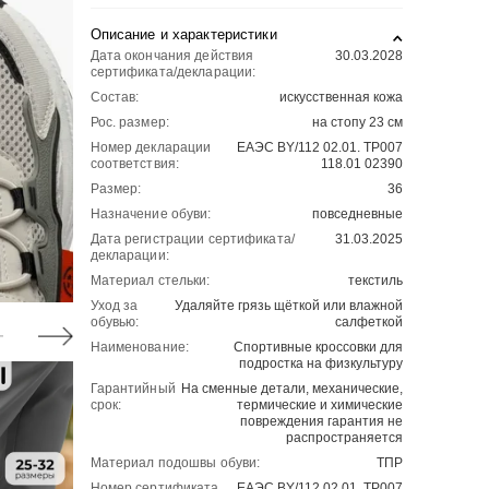
Описание и характеристики
Дата окончания действия
30.03.2028
сертификата/декларации:
Состав:
искусственная кожа
Рос. размер:
на стопу 23 см
Номер декларации
ЕАЭС BY/112 02.01. ТР007
соответствия:
118.01 02390
Размер:
36
Назначение обуви:
повседневные
Дата регистрации сертификата/
31.03.2025
декларации:
Материал стельки:
текстиль
Уход за
Удаляйте грязь щёткой или влажной
обувью:
салфеткой
Наименование:
Спортивные кроссовки для
подростка на физкультуру
Гарантийный
На сменные детали, механические,
срок:
термические и химические
повреждения гарантия не
распространяется
Материал подошвы обуви:
ТПР
Номер сертификата
ЕАЭС BY/112 02.01. ТР007