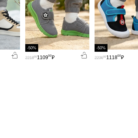
-50%
-50%
00
00
1109
₽
1118
₽
00
00
2218
2236