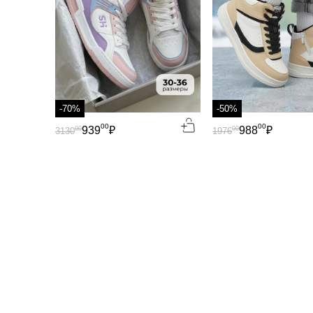
-70%
-50%
00
00
939
₽
988
₽
00
00
3130
1976