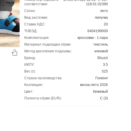
соответствия:
118.01 02390
Сезон:
лето
Вид застежки:
липучка
Ставка НДС:
20
ТНВЭД:
6404199000
Комплектация:
кроссовки - 1 пара
Материал подкладки обуви:
текстиль
-50%
-50%
Метод крепления подошвы:
клеевой
00
00
1130
₽
1130
₽
00
00
2260
2260
Бренд:
Shuzzi
ИКПУ:
3.5
Вес (г):
525
Страна производства:
Гонконг
Коллекция:
весна-лето 2026
Цвет:
бежевый
Полнота обуви (EUR):
С (3)