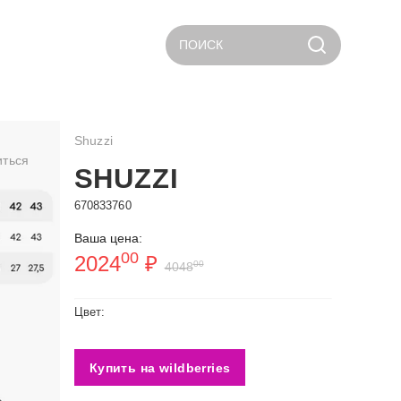
ПОИСК
Shuzzi
иться
SHUZZI
670833760
Ваша цена:
00
2024
₽
00
4048
Цвет:
Купить на wildberries