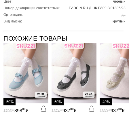
Цвет:
черный
Номер декларации соответствия:
ЕАЭС N RU Д-HK.РА09.В.01895/23
Ортопедия:
да
Вид мыска:
круглый
ПОХОЖИЕ ТОВАРЫ
-50%
-50%
-49%
00
00
00
898
₽
937
₽
937
₽
00
00
00
1796
1874
1839