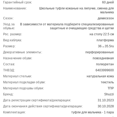
Гарантийный срок:
60 дней
Наименование:
Школьные туфли кожаные на липучке, сменка для
мальчика
Сезон:
демисезон
Уход за
В зависимости от материала подберите специализированные
обувью:
защитные и очищающие средства и щетки
Рос. размер:
на стопу 22.5 см
Вид каблука:
платформа
Размер:
36→35.5ru
Декоративные элементы:
перфорированные
Назначение обуви:
повседневная
Состав:
полиуретан
ТНВЭД:
6403999600
Материал стельки:
натуральная кожа
Материал подкладки обуви:
текстиль
Материал подошвы обуви:
ТПР
Бренд:
Shuzzi
Дата регистрации сертификата/декларации:
31.10.2023
Дата окончания действия сертификата/декларации:
30.10.2028
Комплектация:
туфли для мальчика - 1 пара