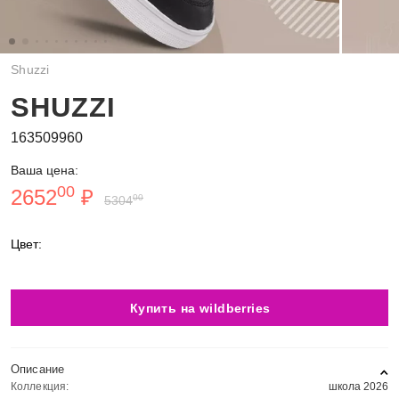
Shuzzi
SHUZZI
163509960
Ваша цена:
00
2652
₽
00
5304
Цвет:
Купить на wildberries
Описание
Коллекция:
школа 2026