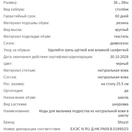
Размер:
38→39ru
Вид каблука:
столбик
Гарантийный срок:
60 дней
Материал подошвы обуви:
резина
Вид мыска:
круглый
Материал подкладки обуви:
текстиль
Сезон:
демисезон
Уход за обувью:
Удаляйте грязь щёткой или влажной салфеткой
Дата окончания действия сертификата/декларации:
30.10.2028
Цвет:
черный
Материал стельки:
натуральная кожа
Состав:
натуральная кожа
Рос. размер:
на стопу 25.5 см
Ортопедия:
да
Назначение обуви:
школа
Вид застежки:
шнуровка
Наименование:
Кеды для мальчика подростка из натуральной кожи в
школу
Бренд:
Shuzzi
Номер декларации соответствия:
ЕАЭС N RU Д-HK.РА09.В.01895/23