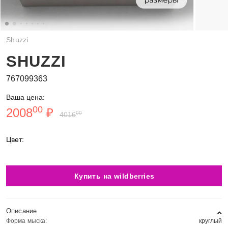
Shuzzi
SHUZZI
767099363
Ваша цена:
00
2008
₽
00
4016
Цвет:
Купить на wildberries
Описание
Форма мыска:
круглый