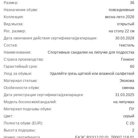
Размер:
36
Назначение обуви:
повседневные
Коллекция:
весна-лето 2026
Вид мыска:
открытый
Рос. размер:
на стопу 22 см
Дата окончания действия сертификата/декларации:
30.03.2028
Состав:
текстиль
Наименование:
Спортивные сандалии на липучке для подростка
Страна производства:
Гонконг
Гарантийный срок:
60
Уход за обувью:
Удаляйте грязь щёткой или влажной салфеткой
Материал стельки:
Экокожа
Особенности обуви:
сменка
Дата регистрации сертификата/декларации:
31.03.2025
Модель босоножек/сандалий:
на липучках
Материал подошвы обуви:
ПУ
Цвет:
серый
Полнота обуви (EUR):
С (3)
Высота подошвы:
2
Номер сертификата
ЕАЭС BY/112 02.01. ТР007 118.01